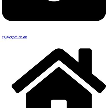
cg@cgottlieb.dk