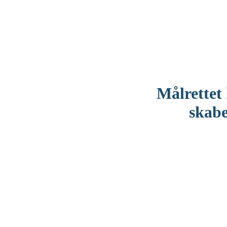
Målrette
skabe