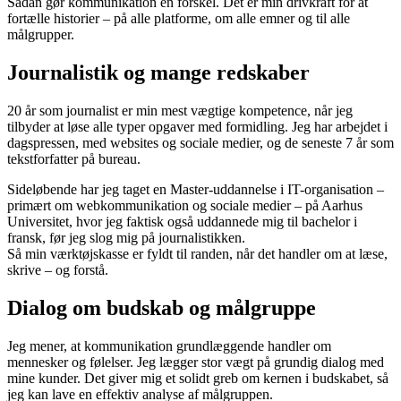
Sådan gør kommunikation en forskel. Det er min drivkraft for at
fortælle historier – på alle platforme, om alle emner og til alle
målgrupper.
Journalistik og mange redskaber
20 år som journalist er min mest vægtige kompetence, når jeg
tilbyder at løse alle typer opgaver med formidling. Jeg har arbejdet i
dagspressen, med websites og sociale medier, og de seneste 7 år som
tekstforfatter på bureau.
Sideløbende har jeg taget en Master-uddannelse i IT-organisation –
primært om webkommunikation og sociale medier – på Aarhus
Universitet, hvor jeg faktisk også uddannede mig til bachelor i
fransk, før jeg slog mig på journalistikken.
Så min værktøjskasse er fyldt til randen, når det handler om at læse,
skrive – og forstå.
Dialog om budskab og målgruppe
Jeg mener, at kommunikation grundlæggende handler om
mennesker og følelser. Jeg lægger stor vægt på grundig dialog med
mine kunder. Det giver mig et solidt greb om kernen i budskabet, så
jeg kan lave en effektiv analyse af målgruppen.