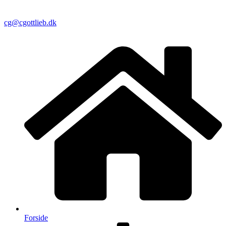
cg@cgottlieb.dk
Forside