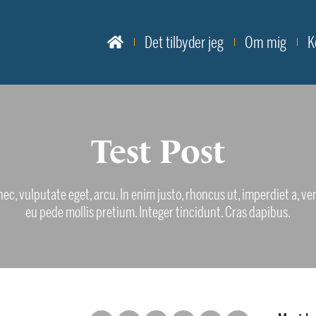
Det tilbyder jeg
Om mig
K
Test Post
 nec, vulputate eget, arcu. In enim justo, rhoncus ut, imperdiet a, ve
eu pede mollis pretium. Integer tincidunt. Cras dapibus.