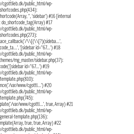
/cgottlieb.dk/public_html/wp-
/shortcodes.php(434):
hortcode(Array, '', 'sidebar') #16 [internal
]: do_shortcode_tag(Array) #17
/cgottlieb.dk/public_html/wp-
/shortcodes.php(273):
ace_callback('/\\[(\\[?)(sideba...',
code_ta...', '[sidebar id="67...') #18
/cgottlieb.dk/public_html/wp-
themes/mg_master/sidebar.php(37):
ode('[sidebar id="67...') #19
/cgottlieb.dk/public_html/wp-
/template.php(810):
nce('/var/www/cgottl...') #20
/cgottlieb.dk/public_html/wp-
/template.php(745):
late('/var/www/cgottl...', true, Array) #21
/cgottlieb.dk/public_html/wp-
/general-template.php(136):
mplate(Array, true, true, Array) #22
/cgottlieb.dk/public_html/wp-