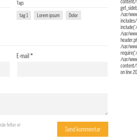
content/
Tags
get_side
/var/www
tag 1
Lorem ipsum
Dolor
includes
include('
/var/www
header.ph
/var/www
require('
E-mail
*
/var/www
content/
on line
2
de felter er