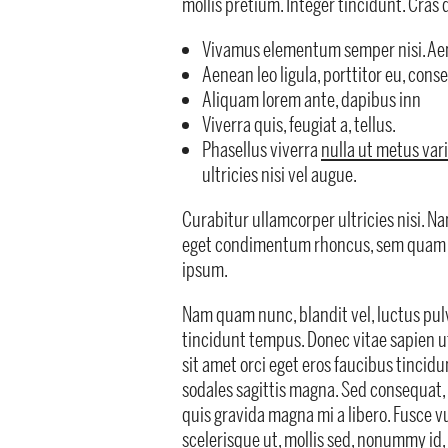
mollis pretium. Integer tincidunt. Cras 
Vivamus elementum semper nisi. Aen
Aenean leo ligula, porttitor eu, conse
Aliquam lorem ante, dapibus inn
Viverra quis, feugiat a, tellus.
Phasellus viverra
nulla ut metus var
ultricies nisi vel augue.
Curabitur ullamcorper ultricies nisi. N
eget condimentum rhoncus, sem quam s
ipsum.
Nam quam nunc, blandit vel, luctus pulv
tincidunt tempus. Donec vitae sapien ut
sit amet orci eget eros faucibus tincidun
sodales sagittis magna. Sed consequat,
quis gravida magna mi a libero. Fusce 
scelerisque ut, mollis sed, nonummy id,