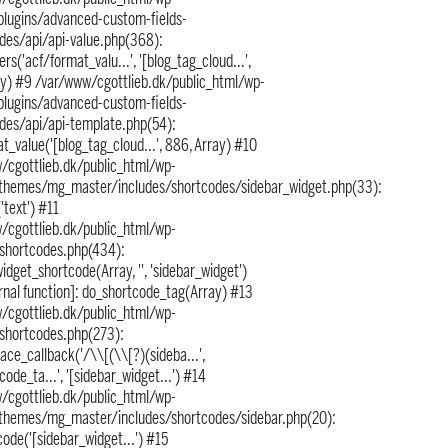
plugins/advanced-custom-fields-
udes/api/api-value.php(368):
ers('acf/format_valu...', '[blog_tag_cloud...',
ay) #9 /var/www/cgottlieb.dk/public_html/wp-
plugins/advanced-custom-fields-
udes/api/api-template.php(54):
t_value('[blog_tag_cloud...', 886, Array) #10
/cgottlieb.dk/public_html/wp-
themes/mg_master/includes/shortcodes/sidebar_widget.php(33):
'text') #11
/cgottlieb.dk/public_html/wp-
/shortcodes.php(434):
idget_shortcode(Array, '', 'sidebar_widget')
rnal function]: do_shortcode_tag(Array) #13
/cgottlieb.dk/public_html/wp-
/shortcodes.php(273):
ace_callback('/\\[(\\[?)(sideba...',
code_ta...', '[sidebar_widget...') #14
/cgottlieb.dk/public_html/wp-
themes/mg_master/includes/shortcodes/sidebar.php(20):
ode('[sidebar_widget...') #15