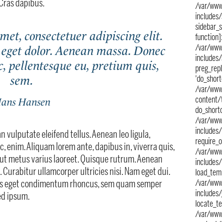
 Cras dapibus.
/var/www
includes
sidebar_s
et, consectetuer adipiscing elit.
function
/var/www
eget dolor. Aenean massa. Donec
includes
ec, pellentesque eu, pretium quis,
preg_repl
sem.
'do_short
/var/www
content/
ans Hansen
do_shortc
/var/www
includes
vulputate eleifend tellus. Aenean leo ligula,
require_o
ac, enim. Aliquam lorem ante, dapibus in, viverra quis,
/var/www
la ut metus varius laoreet. Quisque rutrum. Aenean
includes
. Curabitur ullamcorper ultricies nisi. Nam eget dui.
load_temp
lus eget condimentum rhoncus, sem quam semper
/var/www
includes
ed ipsum.
locate_te
/var/www