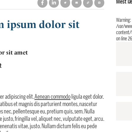
Mest l
Warning
:
 ipsum dolor sit
/var/www
content/
on line
2
r sit amet
t
r adipiscing elit.
Aenean commodo
ligula eget dolor.
tibus et magnis dis parturient montes, nascetur
es nec, pellentesque eu, pretium quis, sem. Nulla
sto, fringilla vel, aliquet nec, vulputate eget, arcu.
venenatis vitae, justo. Nullam dictum felis eu pede