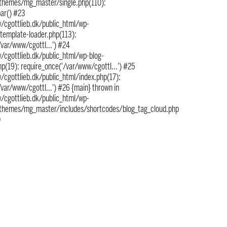
themes/mg_master/single.php(110):
bar() #23
/cgottlieb.dk/public_html/wp-
/template-loader.php(113):
/var/www/cgottl...') #24
/cgottlieb.dk/public_html/wp-blog-
p(19): require_once('/var/www/cgottl...') #25
/cgottlieb.dk/public_html/index.php(17):
/var/www/cgottl...') #26 {main} thrown in
/cgottlieb.dk/public_html/wp-
themes/mg_master/includes/shortcodes/blog_tag_cloud.php
0