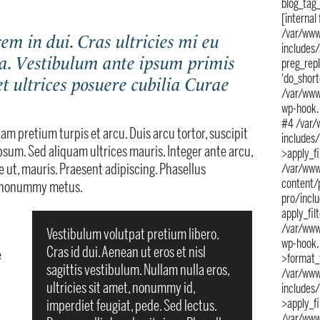
blog_tag_
[internal
/var/www
m in dui. Cras ultricies mi eu
includes
lla. Vestibulum ante ipsum primis
preg_repl
'do_short
 et ultrices posuere cubilia Curae
/var/www
wp-hook.p
#4 /var/
Nam pretium turpis et arcu. Duis arcu tortor, suscipit
includes
ipsum. Sed aliquam ultrices mauris. Integer ante arcu,
>apply_fi
 ut, mauris. Praesent adipiscing. Phasellus
/var/www
content/
c nonummy metus.
pro/inclu
apply_fil
/var/www
Vestibulum volutpat pretium libero.
wp-hook.
Cras id dui. Aenean ut eros et nisl
e
>format_v
sagittis vestibulum. Nullam nulla eros,
/var/www
ultricies sit amet, nonummy id,
includes
>apply_fi
imperdiet feugiat, pede. Sed lectus.
/var/www