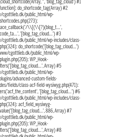
cloud_shortcode(Array, '', 'blog_tag_cloud') #1
 function]: do_shortcode_tag(Array) #2
/cgottlieb.dk/public_html/wp-
/shortcodes.php(273):
ace_callback('/\\[(\\[?)(blog_t...',
code_ta...', '[blog_tag_cloud...') #3
/cgottlieb.dk/public_html/wp-includes/class-
hp(324): do_shortcode('[blog_tag_cloud...')
www/cgottlieb.dk/public_html/wp-
/plugin.php(205): WP_Hook-
lters('[blog_tag_cloud...', Array) #5
/cgottlieb.dk/public_html/wp-
plugins/advanced-custom-fields-
des/fields/class-acf-field-wysiwyg.php(471):
ters('acf_the_content', '[blog_tag_cloud...') #6
/cgottlieb.dk/public_html/wp-includes/class-
php(324): acf_field_wysiwyg-
alue('[blog_tag_cloud...', 886, Array) #7
/cgottlieb.dk/public_html/wp-
/plugin.php(205): WP_Hook-
lters('[blog_tag_cloud...', Array) #8
/cgottlieb.dk/public_html/wp-