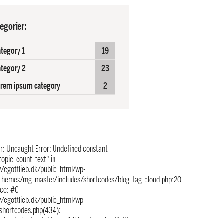
egorier:
tegory 1
19
tegory 2
23
rem ipsum category
2
or
: Uncaught Error: Undefined constant
topic_count_text" in
/cgottlieb.dk/public_html/wp-
themes/mg_master/includes/shortcodes/blog_tag_cloud.php:20
ace: #0
/cgottlieb.dk/public_html/wp-
/shortcodes.php(434):