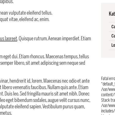
dapibus.
ean vulputate eleifend tellus.
Kat
quat vitae, eleifend ac, enim.
Ca
Ca
ius laoreet
. Quisque rutrum. Aenean imperdiet. Etiam
Lo
am eget dui. Etiam rhoncus. Maecenas tempus, tellus
emper libero, sit amet adipiscing sem neque sed
Fatal err
inar, hendrerit id, lorem. Maecenas nec odio et ante
"default_
 libero venenatis faucibus. Nullam quis ante. Etiam
/var/www
t. Duis leo. Sed fringilla mauris sit amet nibh. Donec
content/
 leo eget bibendum sodales, augue velit cursus nunc,
Stack tr
/var/www
vulputate eleifend sapien. Vestibulum purus quam,
includes
 metus.