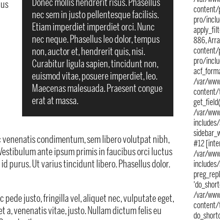
Donec mollis hendrerit risus. Phasellus
tus
content/
nec sem in justo pellentesque facilisis.
pro/incl
Etiam imperdiet imperdiet orci. Nunc
apply_filt
nec neque. Phasellus leo dolor, tempus
886, Arr
non, auctor et, hendrerit quis, nisi.
content/
t
pro/incl
Curabitur ligula sapien, tincidunt non,
acf_forma
euismod vitae, posuere imperdiet, leo.
/var/www
Maecenas malesuada. Praesent congue
content/
erat at massa.
get_field(
/var/www
includes
sidebar_w
ac venenatis condimentum, sem libero volutpat nibh,
#12 [inte
Vestibulum ante ipsum primis in faucibus orci luctus
/var/www
id purus. Ut varius tincidunt libero. Phasellus dolor.
includes
preg_repl
'do_short
/var/www
ede justo, fringilla vel, aliquet nec, vulputate eget,
content/
t a, venenatis vitae, justo. Nullam dictum felis eu
do_shortc